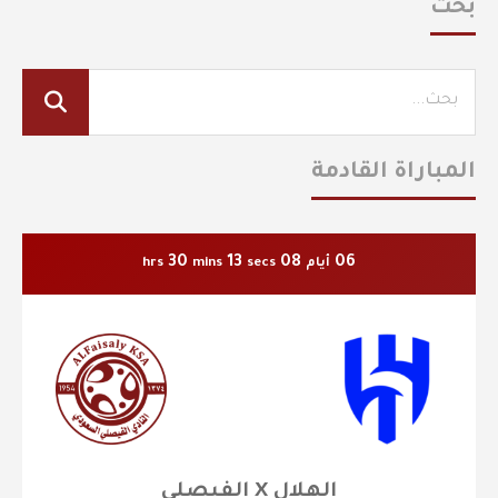
بحث
المباراة القادمة
30
13
08
06
أيام
secs
mins
hrs
الهلال X الفيصلي