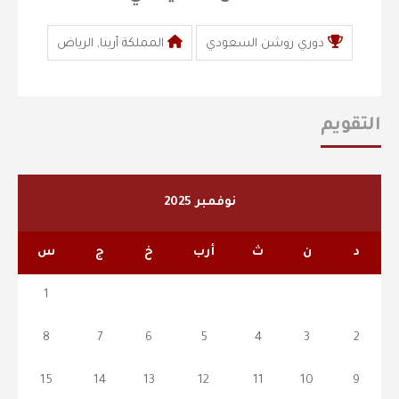
دوري روشن السعودي
المملكة أرينا, الرياض
التقويم
نوفمبر 2025
د
ن
ث
أرب
خ
ج
س
1
8
7
6
5
4
3
2
15
14
13
12
11
10
9