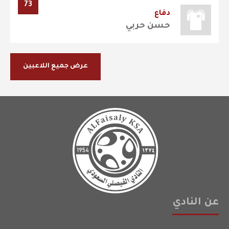
73
دفاع
حسن حربي
عرض جميع اللاعبين
عن النادي