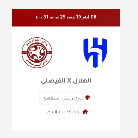
31
24
19
06
أيام
secs
mins
hrs
الهلال X الفيصلي
دوري روشن السعودي
المملكة أرينا, الرياض