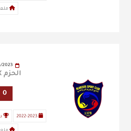
ملعب
01/05/2023
الحزم X الفيصلي
0
2022-2023
د
ملعب