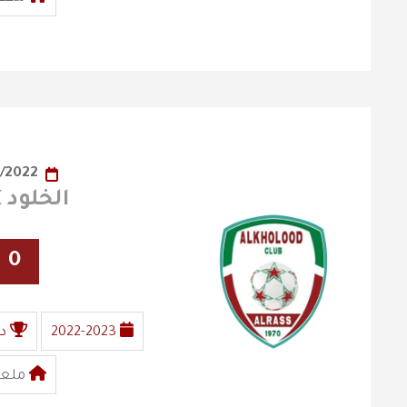
18/10/2022
الخلود X الفيصلي
0
2022-2023
د
ملعب