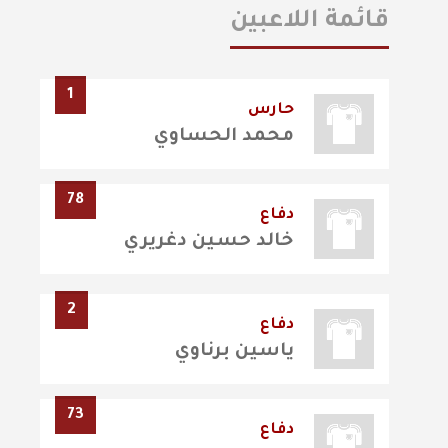
قائمة اللاعبين
1
حارس
محمد الحساوي
78
دفاع
خالد حسين دغريري
2
دفاع
ياسين برناوي
73
دفاع