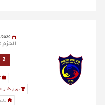
13/03/2020
الحزم x الفيصلي
2
0
دوري كأس ال
ملعب