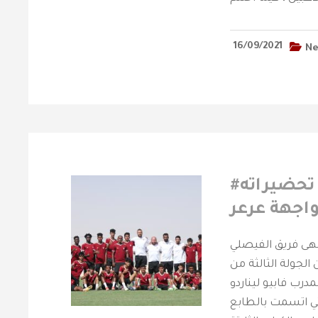
16/09/2021
N
#الفيصلي‬⁩ تحت 17 سنة ينهي تحضيراته
اجهة عرعر
نهى فريق الفيصلي
 الجولة الثالثة من
مدرب فابيو ليناردو
لتي اتسمت بالطابع