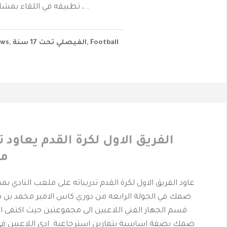
تطبيقه في اللقاء بمشاركة جميع اللاعبين ،…
Football
,
‫الفيصلي‬⁩ تحت 17 سنة
,
ws
الفريق الاول لكرة القدم يعاود ت
مل
عاود الفريق الاول لكرة القدم تدريباته على ملعب النادي بم
ضمك في الجولة الرابعه من دوري كاس الامير محمد بن 
قسم الجهاز الفني اللاعبين الى مجموعتين حيث اكتفى ا
ضمك بصفة اساسية بتمارين استرجاعية ادى اللاعبين في 