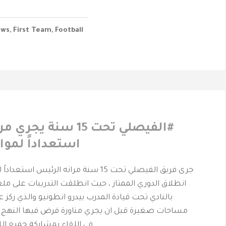
ews
,
First Team
,
Football
‫#الفيصلي‬⁩ تحت 15 سنة 
استعداداً لموا
جرى فريق الفيصلي تحت 15 سنة مرانه الرئيس ا
انطلاق الدوري الممتاز ، حيث انطلقت التدريبات على مل
بالنادي تحت قيادة المدرب بيدرو انطونيو والذي ركز 
مساحات صغيرة قبل ان يجري مناورة فرض فيها النهج ا
في اللقاء بمشاركة جميع اللاعبين ، فيما أُختتم…