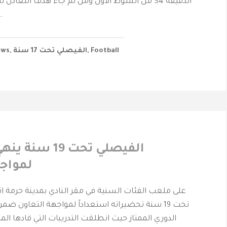
الدقيقة 34 من الشوط الاول ومن ثم جاء هدف التعادل 
52 من ضر
Football
,
‫الفيصلي‬⁩ تحت 17 سنة
,
ews
‏⁧الفيصلي‬⁩ تحت 9
لمواجه
على ملعب الفئات السنية في مقر النادي بمدينة حرمة ا
تحت 19 سنة تحضيراته استعداداً لمواجهة التعاون ضمن
الدوري الممتاز حيث انطلقت التدريبات التي قادها ا