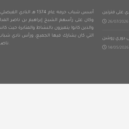
أسس شباب حرمه عام 1374 هـ )
وكان على رأسهم الشيخ إبراهيم بن ناصر الم
26/07/2026
والذين كانوا يتميزون بالنشاط والمثابرة حيث كان
التي كان يشارك فيها الجميع، ورأس نادي شباب
لى دوري روشن
ناصر المدلج كأول رئيس للنادي.
14/05/2026