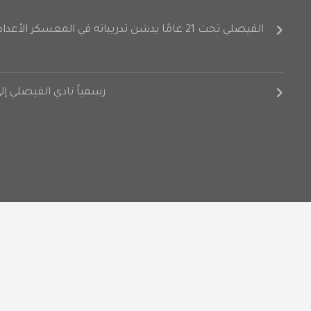
الفيصلي تحت 21 عامًا يدشن تدريباته في المعسكر الأعدادي على فترتين
رسمياً نادي الفيصلي إ