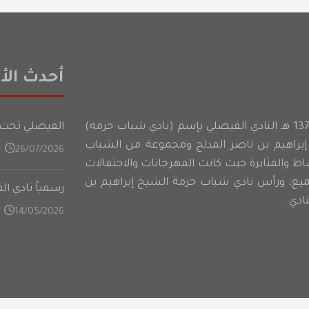
أحدث الأخ
أسس شباب حرمه عام 1374 هـ النادي الفيصلي بإسم (نادي شباب حرمه)
الفيصلي تحت 21 عامًا يدشن تدريباته في المعسكر الأعدادي على فت
براهيم بن ناصر المدلج ومجموعة من الشباب
26/07/2026
شاط والمثابرة حيث كانت المهرجانات والاحتفالات
ميع، ورأس نادي شباب حرمة الشيخ إبراهيم بن
رسمياً نادي ا
ادي.
14/05/2026