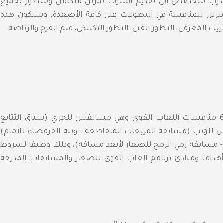
 مدرب متخصص إلى تقديم أسلوب تمرين متكامل ومتطور لجميع
ميزين للمنافسة في البطولات على كافة الأصعدة. وستكون هذه
 المعرفي، التطور الفني، التطور التكتيكي، قيم الفرح والرياضة.
سيدرج برنامج " أكاديمية الفيصلي" لألعاب القوى للأطفال 6 منافسات أللعاب القوى وهي مسابقتين للجري (سباق التتابع
باق الجري المتنوع /فورميال 1) ومسابقتين للوثب (مسابقة المربعات المتقاطعة - وثبة القرفصاء للأمام)
 مسابقة رمي الرمح للصغار لأبعد مسافة)، وذلك وطبقا لشروط
 أهداف ومبادئ برنامج العاب القوى للصغار والمسابقات المدرجة