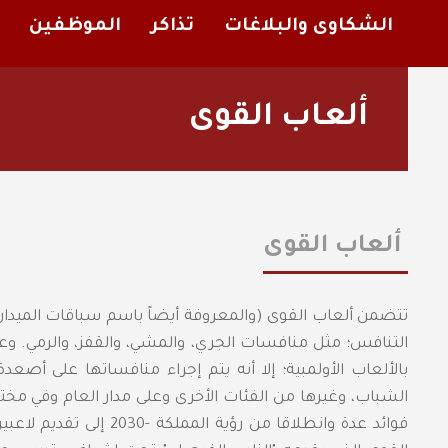
الشكاوى والبلاغات
تذاكر
الموظفين
ألعاب القوى
ألعاب القوى
تتضمن ألعاب القوى (والمعروفة أيضاً باسم سباقات الميدا
التنافس؛ مثل منافسات الجري، والمشي، والقفز، والرمي. وعل
بالألعاب الأولمبية؛ إلا أنه يتم إجراء منافساتها على أ
الشباب، وغيرها من الفئات الأخرى وعلى مدار العام وفي مختل
فوائد عدة وانطلاقا من ر