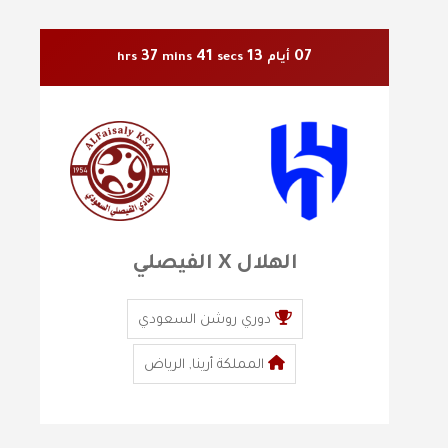
37
39
13
07
أيام
secs
mins
hrs
الهلال X الفيصلي
دوري روشن السعودي
المملكة أرينا, الرياض