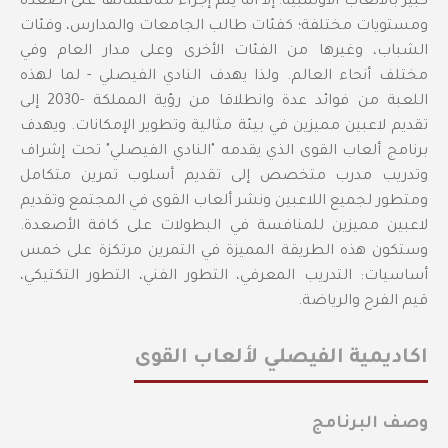
كبير بالألعاب الأولمبية؛ إلا أنه يتم إجراء منافساتها على أصعدة
ومستويات مختلفة؛ كفئات طالب الجامعات والمدارس، وفئات
الشباب، وغيرها من الفئات الأخرى وعلى مدار العام وفي
مختلف أنحاء العالم. ولذا يهدف النادي الفيصلي - لما لهذه
اللعبة من فوائد عدة وانطلاقا من رؤية المملكة -2030 إلى
تقديم لاعبين مميزين في بيئة مثالية وتطوير الإمكانات. ويهدف
برنامج ألعاب القوى الذي يقدمه "النادي الفيصلي" تحت إشراف
وتدريب مدرب متخصص إلى تقديم أسلوب تمرين متكامل
ومتطور لجميع اللاعبين ونشر ألعاب القوى في المجتمع وتقديم
لاعبين مميزين للمنافسة في البطولات على كافة الأصعدة.
وستكون هذه الطريقة المميزة في التمرين مرتكزة على خمس
أساسيات: التدريب المعرفي، التطور الفني، التطور التكتيكي،
قيم الفرح والرياضة.
اكاديمية الفيصلي لألعاب القوى
وصف البرنامج