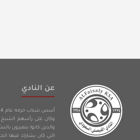
عن النادي
وكان على رأسهم الشيخ إ
والذين كانوا يتميزون بالن
التي كان يشارك فيها الج