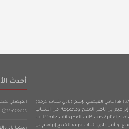
أحدث الأخ
أسس شباب حرمه عام 1374 هـ النادي الفيصلي بإسم (نادي شباب حرمه)
الفيصلي تحت 21 عامًا يدشن تدريباته في المعسكر الأعدادي على فت
براهيم بن ناصر المدلج ومجموعة من الشباب
26/07/2026
شاط والمثابرة حيث كانت المهرجانات والاحتفالات
ميع، ورأس نادي شباب حرمة الشيخ إبراهيم بن
رسمياً نادي ا