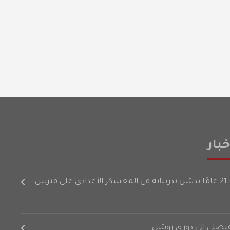
بار
رتين
لفيصلي إلى دوري روشن