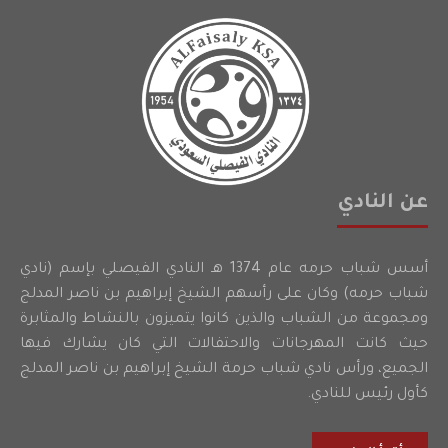
عن النادي
أسس شباب حرمه عام 1374 هـ النادي الفيصلي بإسم (نادي
شباب حرمه) وكان على رأسهم الشيخ إبراهيم بن ناصر المدلج
ومجموعة من الشباب والذين كانوا يتميزون بالنشاط والمثابرة
حيث كانت المهرجانات والاحتفالات التي كان يشارك فيها
الجميع، ورأس نادي شباب حرمة الشيخ إبراهيم بن ناصر المدلج
كأول رئيس للنادي.