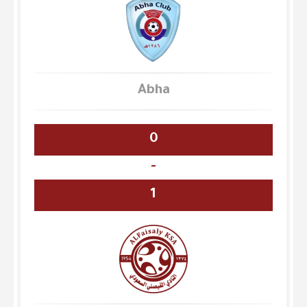
Abha
0
-
1