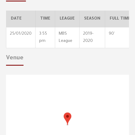
DATE
TIME
LEAGUE
SEASON
FULL TIME
25/01/2020
3:55
MBS
2019-
90'
pm
League
2020
Venue