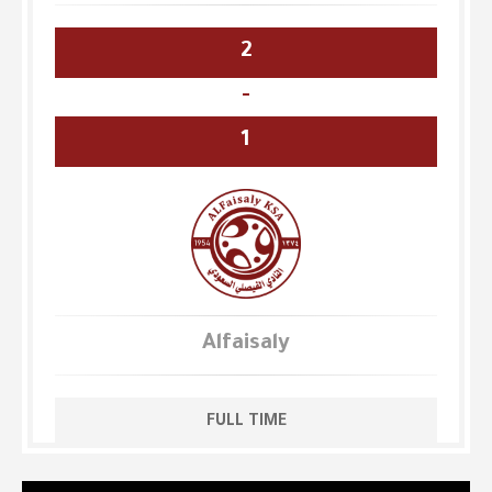
2
-
1
Alfaisaly
FULL TIME