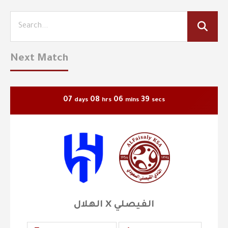
Next Match
07
08
06
37
days
hrs
mins
secs
الهلال X الفيصلي