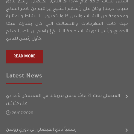
أسس شباب حرمه عام 1374 هـ النادي الفيصلي بإسم (نادي
شباب حرمه) وكان على رأسهم الشيخ إبراهيم بن ناصر المدلج
ومجموعة من الشباب والذين كانوا يتميزون بالنشاط والمثابرة
حيث كانت المهرجانات والاحتفالات التي كان يشارك فيها
الجميع، ورأس نادي شباب حرمة الشيخ إبراهيم بن ناصر المدلج
كأول رئيس للنادي.
READ MORE
Latest News
الفيصلي تحت 21 عامًا يدشن تدريباته في المعسكر الأعدادي
على فترتين
26/07/2026
رسمياً نادي الفيصلي إلى دوري روشن