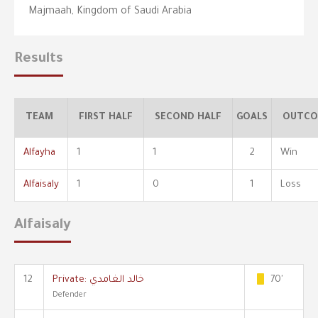
Majmaah, Kingdom of Saudi Arabia
Results
TEAM
FIRST HALF
SECOND HALF
GOALS
OUTCO
Alfayha
1
1
2
Win
Alfaisaly
1
0
1
Loss
Alfaisaly
70'
Private: خالد الغامدي
12
Defender