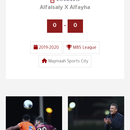
24/08/2019
Alfaisaly X Alfayha
0
-
0
2019-2020
MBS League
Majmaah Sports City