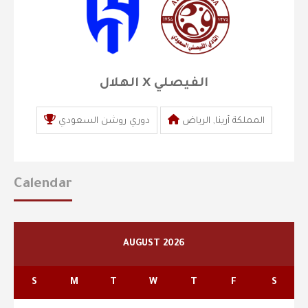
الهلال X الفيصلي
المملكة أرينا, الرياض
دوري روشن السعودي
Calendar
AUGUST 2026
S
M
T
W
T
F
S