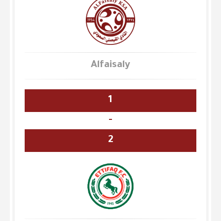
Alfaisaly
1
-
2