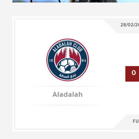
28/02/2
0
Aladalah
FU