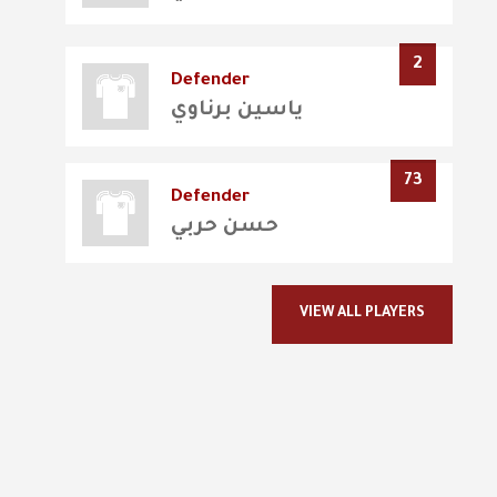
2
Defender
ياسين برناوي
73
Defender
حسن حربي
VIEW ALL PLAYERS