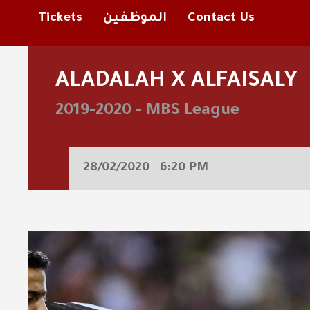
Tickets
الموظفين
Contact Us
ALADALAH X ALFAISALY
2019-2020
-
MBS League
28/02/2020
6:20 PM