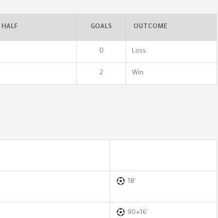
 HALF
GOALS
OUTCOME
0
Loss
2
Win
18'
90+16'