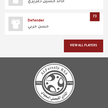
خالد حسين دغريري
73
Defender
حسن حربي
VIEW ALL PLAYERS