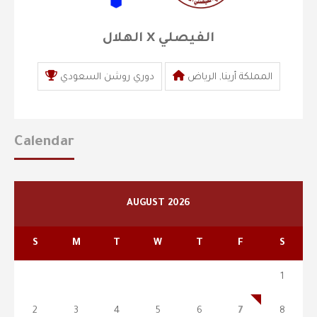
الهلال X الفيصلي
المملكة أرينا, الرياض
دوري روشن السعودي
Calendar
AUGUST 2026
S
M
T
W
T
F
S
1
2
3
4
5
6
7
8