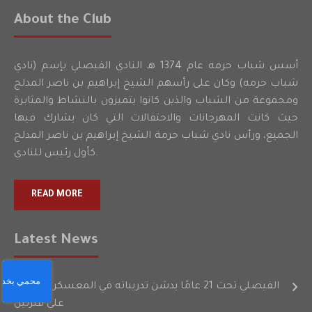
About the Club
أسس شباب حرمه عام 1374 هـ النادي الفيصلي بإسم (نادي
شباب حرمه) وكان على رأسهم الشيخ إبراهيم بن ناصر المدلج
ومجموعة من الشباب والذين كانوا يتميزون بالنشاط والمثابرة
حيث كانت المهرجانات والاحتفالات التي كان يشارك فيها
الجميع، ورأس نادي شباب حرمة الشيخ إبراهيم بن ناصر المدلج
كأول رئيس للنادي.
READ MORE
Latest News
الفيصلي تحت 21 عامًا يدشن تدريباته في المعسكر الأعدادي
على فترتين