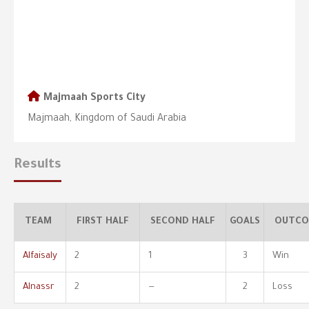
Majmaah Sports City
Majmaah, Kingdom of Saudi Arabia
Results
TEAM
FIRST HALF
SECOND HALF
GOALS
OUTCO
Alfaisaly
2
1
3
Win
Alnassr
2
—
2
Loss