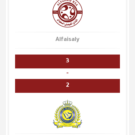
Alfaisaly
3
-
2