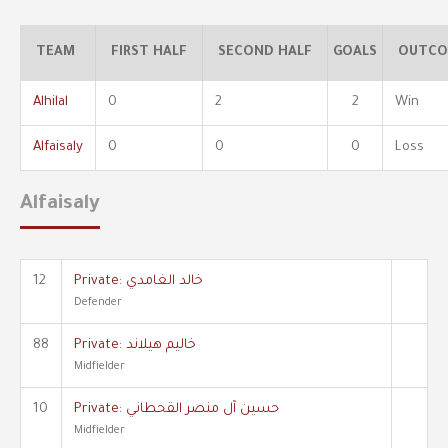
TEAM
FIRST HALF
SECOND HALF
GOALS
OUTCO
Alhilal
0
2
2
Win
Alfaisaly
0
0
0
Loss
Alfaisaly
12
Private: خالد الغامدي
Defender
88
Private: خاليم هيلاند
Midfielder
10
Private: حسين آل منصر القحطاني
Midfielder