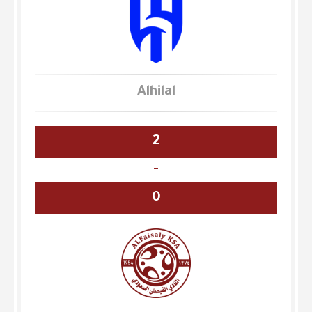
Alhilal
2
-
0