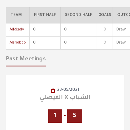
TEAM
FIRST HALF
SECOND HALF
GOALS
OUTC
Alfaisaly
0
0
0
Draw
Alshabab
0
0
0
Draw
Past Meetings
23/05/2021
الفيصلي X الشباب
1
-
5