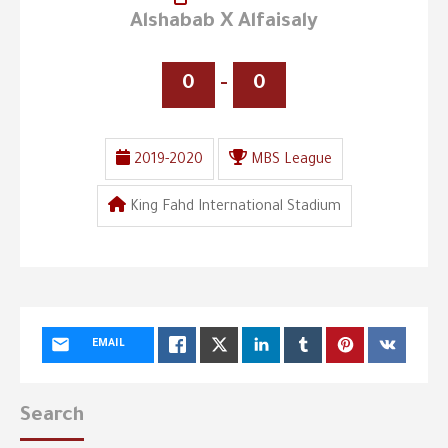
Alshabab X Alfaisaly
0
-
0
2019-2020
MBS League
King Fahd International Stadium
EMAIL
Search