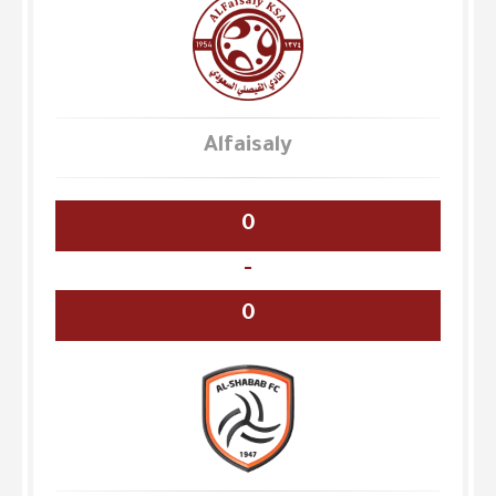
Alfaisaly
0
-
0