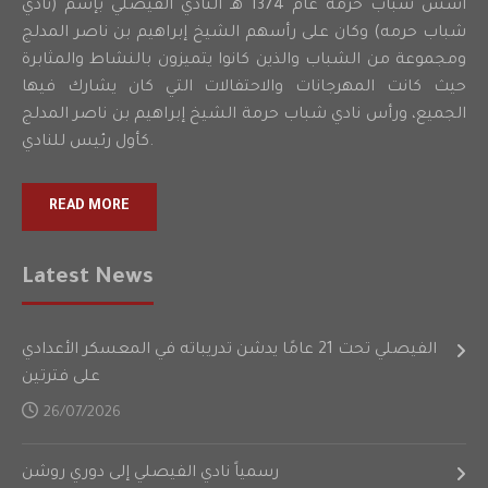
أسس شباب حرمه عام 1374 هـ النادي الفيصلي بإسم (نادي
شباب حرمه) وكان على رأسهم الشيخ إبراهيم بن ناصر المدلج
ومجموعة من الشباب والذين كانوا يتميزون بالنشاط والمثابرة
حيث كانت المهرجانات والاحتفالات التي كان يشارك فيها
الجميع، ورأس نادي شباب حرمة الشيخ إبراهيم بن ناصر المدلج
كأول رئيس للنادي.
READ MORE
Latest News
الفيصلي تحت 21 عامًا يدشن تدريباته في المعسكر الأعدادي
على فترتين
26/07/2026
رسمياً نادي الفيصلي إلى دوري روشن