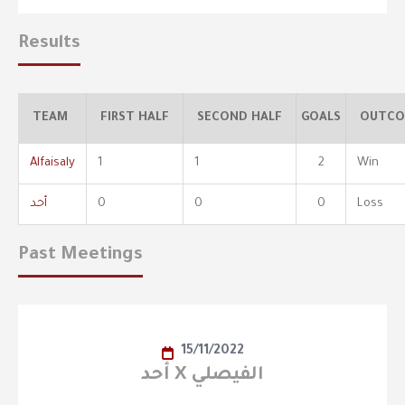
Results
TEAM
FIRST HALF
SECOND HALF
GOALS
OUTCO
Alfaisaly
1
1
2
Win
Loss
0
0
0
أحد
Past Meetings
15/11/2022
أحد X الفيصلي