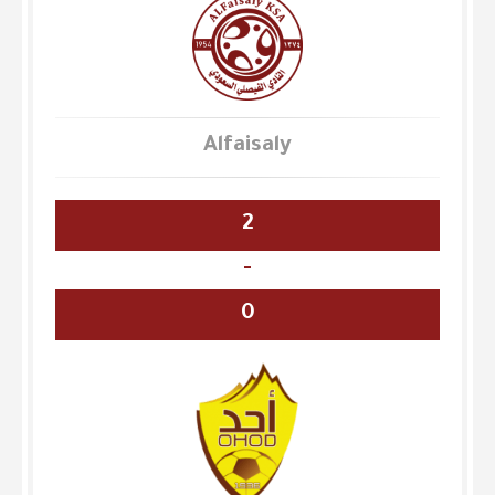
Alfaisaly
2
-
0