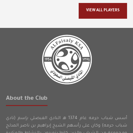
VIEW ALL PLAYERS
About the Club
أسس شباب حرمه عام 1374 هـ النادي الفيصلي بإسم (نادي
شباب حرمه) وكان على رأسهم الشيخ إبراهيم بن ناصر المدلج