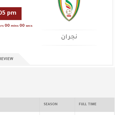
:05 pm
00
00
hrs
mins
secs
نجران
REVIEW
SEASON
FULL TIME