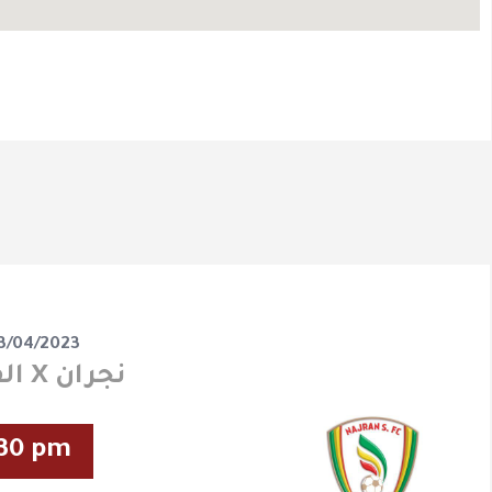
3/04/2023
الفيصلي X نجران
30 pm