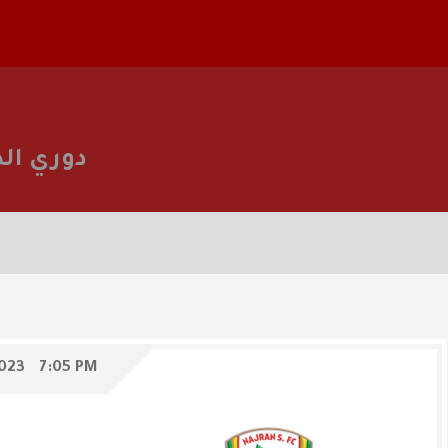
دوري ال
023
7:05 PM