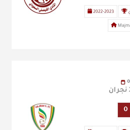
2022-2023
Majma
0
0