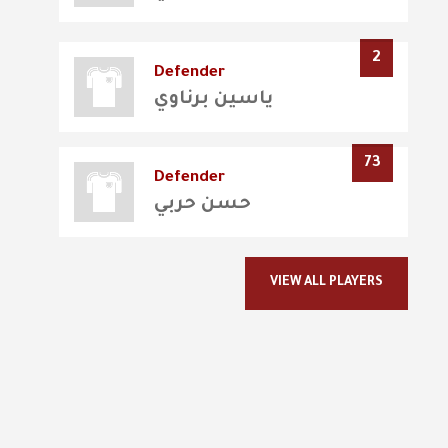
2
Defender
ياسين برناوي
73
Defender
حسن حربي
VIEW ALL PLAYERS