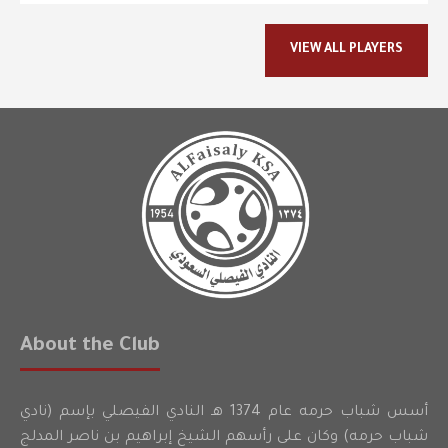
VIEW ALL PLAYERS
About the Club
أسس شباب حرمه عام 1374 هـ النادي الفيصلي بإسم (نادي
شباب حرمه) وكان على رأسهم الشيخ إبراهيم بن ناصر المدلج