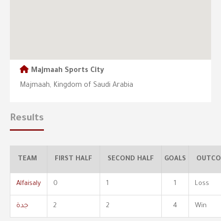
Majmaah Sports City
Majmaah, Kingdom of Saudi Arabia
Results
TEAM
FIRST HALF
SECOND HALF
GOALS
OUTCO
Alfaisaly
0
1
1
Loss
Win
4
2
2
جدة