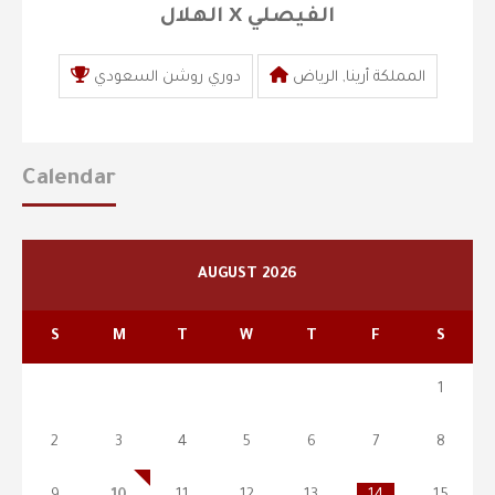
الهلال X الفيصلي
المملكة أرينا, الرياض
دوري روشن السعودي
Calendar
AUGUST 2026
S
M
T
W
T
F
S
1
2
3
4
5
6
7
8