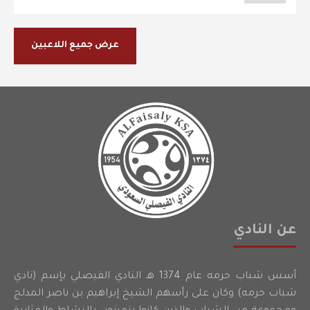
عرض جميع اللاعبين
عن النادي
أسس شباب حرمه عام 1374 هـ النادي الفيصلي بإسم (نادي
شباب حرمه) وكان على رأسهم الشيخ إبراهيم بن ناصر المدلج