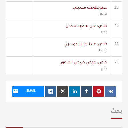
28
ستوجكوفك فلاديمير
حارس
13
خاص: علي سعيد معدي
دفاع
22
خاص: عبدالعزيز الدوسري
وسط
23
خاص: عوض خريص الصقور
دفاع
EMAIL
بحث