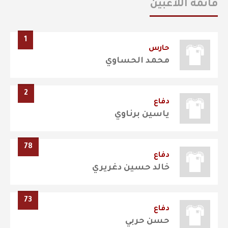
قائمة اللاعبين
1
حارس
محمد الحساوي
2
دفاع
ياسين برناوي
78
دفاع
خالد حسين دغريري
73
دفاع
حسن حربي