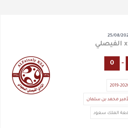
25/08/20
0
-
2019-202
أمير محمد بن سلمان
معة الملك سعود