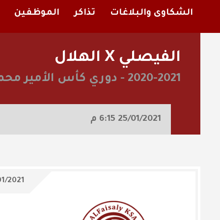
الشكاوى والبلاغات
تذاكر
الموظفين
الفيصلي X الهلال
2020-2021
-
دوري كأس الأمير محم
25/01/2021
6:15 م
01/2021