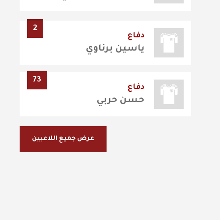
2
دفاع
ياسين برناوي
73
دفاع
حسن حربي
عرض جميع اللاعبين