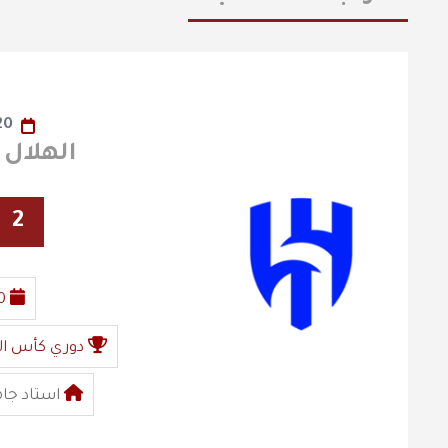
20
الهلال x الفيصلي
2
0
دوري كأس ال
استاد جا