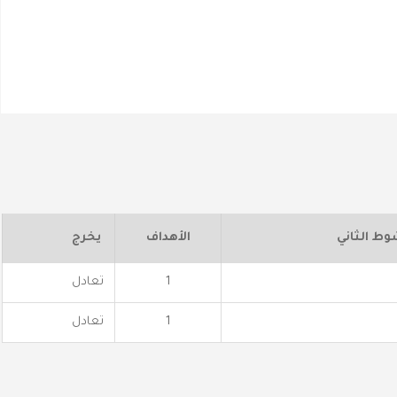
وط الثاني
الأهداف
يخرج
1
تعادل
1
تعادل