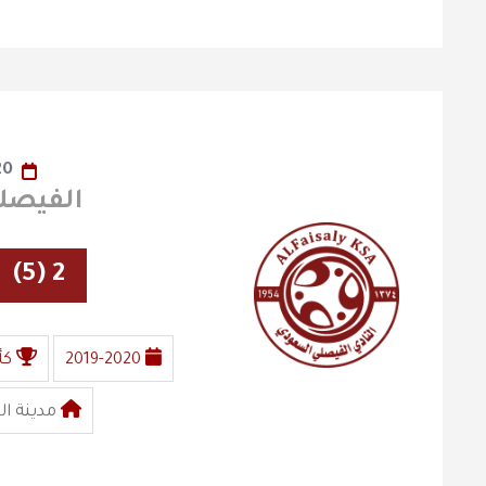
20
الفيصلي x اله
2 (5)
2019-2020
كأ
مدينة ال