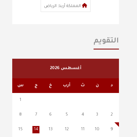
المملكة أرينا, الرياض
التقويم
أغسطس 2026
د
ن
ث
أرب
خ
ج
س
1
8
7
6
5
4
3
2
15
14
13
12
11
10
9