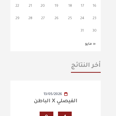
22
21
20
19
18
17
16
29
28
27
26
25
24
23
31
30
« مايو
أخر النتائج
13/05/2026
الفيصلي X الباطن