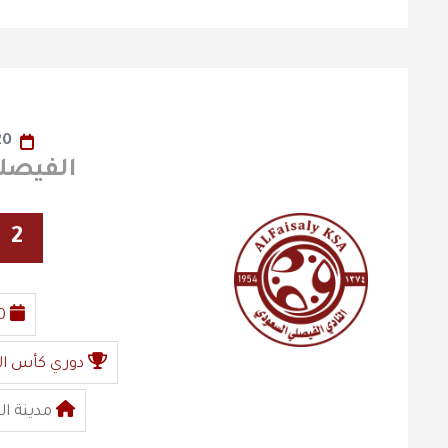
20
الفيصلي x اله
2
0
دوري كأس ال
مدينة ال