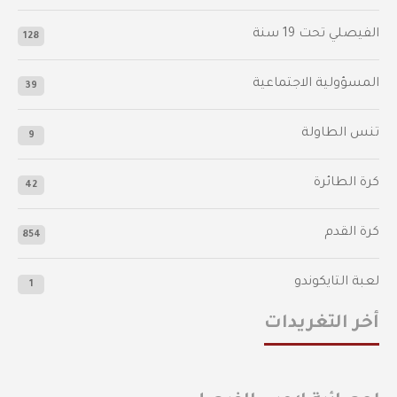
الفيصلي‬⁩ تحت 19 سنة
128
المسؤولية الاجتماعية
39
تنس الطاولة
9
كرة الطائرة
42
كرة القدم
854
لعبة التايكوندو
1
أخر التغريدات