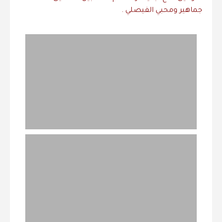
جماهير ومحبي الفيصلي .