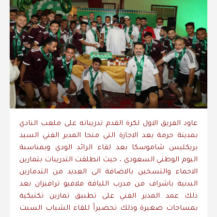
عاود الفريق الاول لكرة القدم تدريباته على ملعب النادي
بمدينة حرمة بعد الاجازة التي منحا المدير الفني السيد
بريكليس شاموسكا بعد لقاء الرائد الودي وبمناسبة
اليوم الوطني السعودي ، حيث انطلقت التدريبات بتمارين
الاحماء والتسخين بالاضافة الى العديد من التدمارين
البدنية باشراف من مدرب اللياقة فلافيو ترافيزان بعد
ذلك عمد المدير الفني على تطبيق تمارين تكتيكية
بمساحات صغيرة وذلك تحضيراً للقاء الشباب السبت