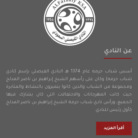
عن النادي
أسس شباب حرمه عام 1374 هـ النادي الفيصلي بإسم (نادي
شباب حرمه) وكان على رأسهم الشيخ إبراهيم بن ناصر المدلج
ومجموعة من الشباب والذين كانوا يتميزون بالنشاط والمثابرة
حيث كانت المهرجانات والاحتفالات التي كان يشارك فيها
الجميع، ورأس نادي شباب حرمة الشيخ إبراهيم بن ناصر المدلج
كأول رئيس للنادي.
أقرأ المزيد