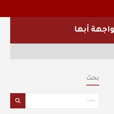
واجهة أبها
بحث