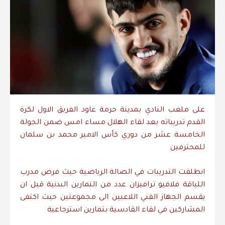
على ملعب النادي بمدينة حرمة عاود الفريق الاول لكرة
القدم تدريباته بعد لقاء الهلال مساء امس ضمن الجولة
الخامسة عشر من دوري كأس الامير محمد بن سلمان
للمحترفين
انطلقت التدريبات في الصالة الرياضية حيث فرض مدرب
اللياقة فلافيو ترافيزان عدد من التمارين البدنية قبل ان
يقسم الجهاز الفني اللاعبين الى مجموعتين حيث اكتفى
المشاركين في لقاء القادسية بتمارين استرجاعية