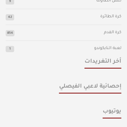
تنس الطاولة
9
كرة الطائرة
42
كرة القدم
854
لعبة التايكوندو
1
أخر التغريدات
إحصائية لاعبي الفيصلي
يوتيوب