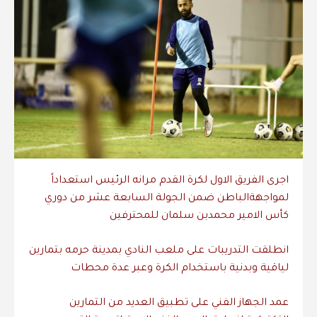
اجرى
الفريق
الاول
لكرة
القدم
مرانه
الرئيس
استعداداً
لمواجهة
الباطن
ضمن
الجولة
السابعة
عشر
من
دوري
كأس
الامير
محمد
بن
سلمان
للمحترفين
انطلقت
التدريبات
على
ملعب
النادي
بمدينة
حرمه
بتمارين
لياقية
وبدنية
باستخدام
الكرة
وعبر
عدة
محطات
عمد
الجهاز
الفني
على
تطبيق
العديد
من
التمارين