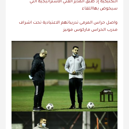
التكتيكية
إذ
طبق
المدير
الفني
الاستراتيجية
التي
سيخوض
بها
اللقاء
واصل
حراس
المرمى
تدريباتهم
الاعتيادية
تحت
اشراف
مدرب
الحراس
ماركوس
مونيز