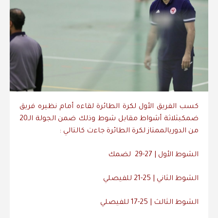
كسب
الفريق
الأول
لكرة
الطائرة
لقاءه
أمام
نظيره
فريق
ضمك
بثلاثة
أشواط
مقابل
شوط
وذلك
ضمن
الجولة
الـ
20
من
الدوري
الممتاز
لكرة
الطائرة
جاءت
كالتالي
:
الشوط
الأول
| 27-29
لضمك
الشوط
الثاني
| 25-21
للفيصلي
الشوط
الثالث
| 25-17
للفيصلي