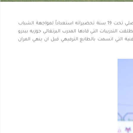
على ملعب الفئات السنية بالنادي انهى فريق الفيصلي تحت 19 سنة تحضيراته استعداداً لمواجهة الشباب
از حيث انطلقت التدريبات التي قادها المدرب البرتغالي جوزيه بيدرو
فنية التي اتسمت بالطابع الترفيهي قبل ان ينهي المران