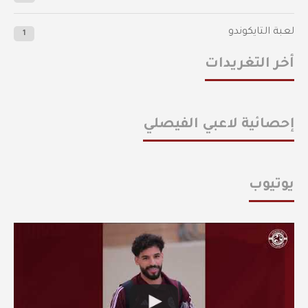
لعبة التايكوندو
1
أخر التغريدات
إحصائية لاعبي الفيصلي
يوتيوب