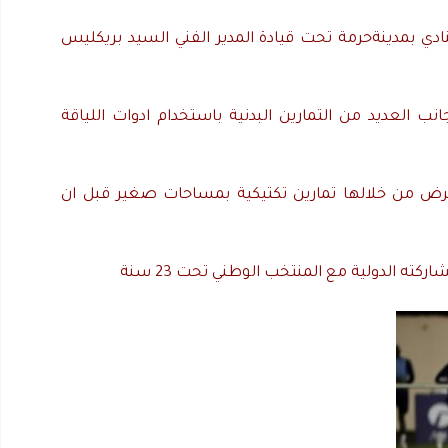
نادي
بمدينة
حرمة
تحت
قيادة
المدير
الفني
السيد
بريكليس
انب
العديد
من
التمارين
البدنية
باستخدام
ادوات
اللياقة
رض
من
خلالها
تمارين
تكتيكية
بمساحات
صغير
قبل
ان
اركته
الدولية
مع
المنتخب
الوطني
تحت
23
سنة