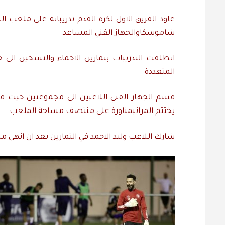
عاود
الفريق
الاول
لكرة
القدم
تدريباته
على
ملعب
ال
شاموسكا
والجهاز
الفني
المساعد
انطلقت
التدريبات
بتمارين
الاحماء
والتسخين
الى
ج
المتعددة
قسم
الجهاز
الفني
اللاعبين
الى
مجموعتين
حيث
ف
يختتم
المران
بمناورة
على
منتصف
مساحة
الملعب
شارك
اللاعب
وليد
الاحمد
في
التمارين
بعد
ان
انهى
مش