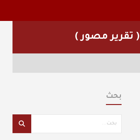
 تقرير مصور )
بحث