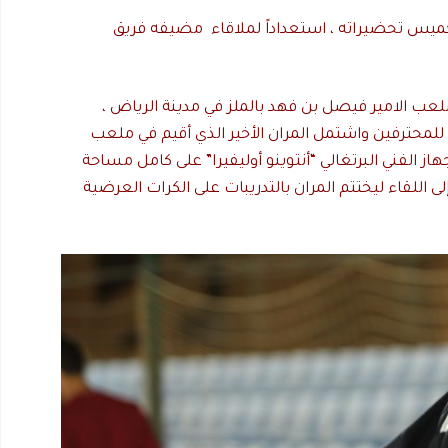
لخميس تحضيراته ، استعداداً لملاقاء مضيفه فريق
جمعة على ملعب الامير فيصل بن فهد بالملز في مدينة الرياض ،
اللطيف جميل للمحترفين واشتمل المران الأخير الذي أقيم في ملعب
هاز الفني البرتغالي “أنتوينو أوليفيرا” على كامل مساحة
 اللقاء ليختتم المران بالتدريبات على الكرات العرضية