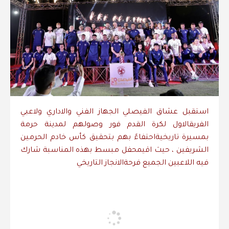
استقبل
عشاق
الفيصلي
الجهاز
الفني
والاداري
ولاعبي
الفريق
الاول
لكرة
القدم
فور
وصولهم
لمدينة
حرمة
بمسيرة
تاريخية
احتفاءً
بهم
بتحقيق
كأس
خادم
الحرمين
الشريفين
،
حيث
اقيم
حفل
مبسط
بهذه
المناسبة
شارك
فيه
اللاعبين
الجميع
فرحة
الانجاز
التاريخي