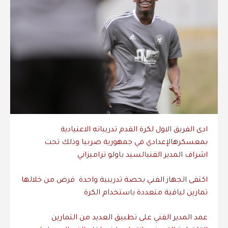
ادى
الفريق
الاول
لكرة
القدم
تدريباته
الاعتيادية
بمعسكره
الإعدادي
في
جمهورية
صربيا
وذلك
تحت
اشراف
المدير
الفني
السيد
باولو
تراميزاني
اكتفى
الجهاز
الفني
بحصة
تدريبية
واحدة
فرض
من
خلالها
تمارين
لياقية
متعددة
باستخدام
الكرة
عمد
المدير
الفني
على
تطبيق
العديد
من
التمارين