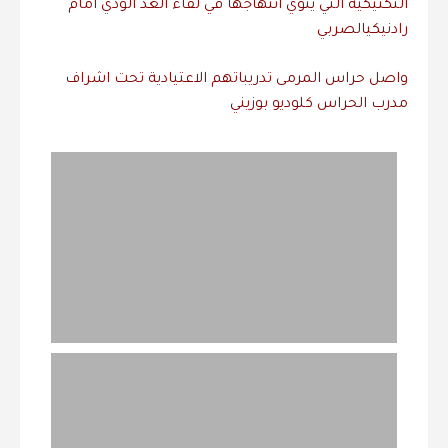
التكتيكية
التي
ينوي
انتهاجها
في
لقاء
الغد
الودي
امام
رادنيكي
الصربي
واصل
حراس
المرمى
تدريباتهم
الاعتيادية
تحت
اشراف
مدرب
الحراس
كلوديو
بوزيني