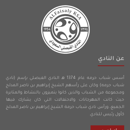
عن النادي
أسس شباب حرمه عام 1374 هـ النادي الفيصلي بإسم (نادي
شباب حرمه) وكان على رأسهم الشيخ إبراهيم بن ناصر المدلج
ومجموعة من الشباب والذين كانوا يتميزون بالنشاط والمثابرة
حيث كانت المهرجانات والاحتفالات التي كان يشارك فيها
الجميع، ورأس نادي شباب حرمة الشيخ إبراهيم بن ناصر المدلج
كأول رئيس للنادي.