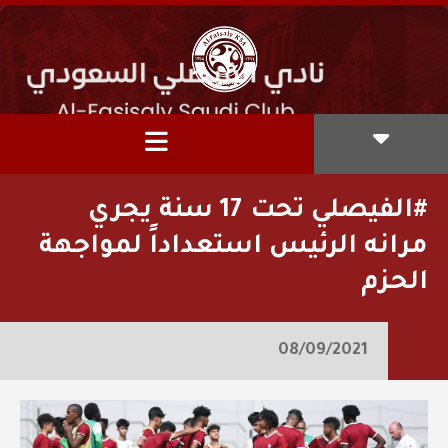
‫#الفيصلي‬⁩ تحت 17 سنة يجري
مرانه الرئيس استعداداً لمواجهة
الحزم
08/09/2021