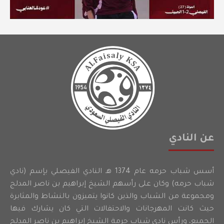
عن النادي
أسس شباب حرمه عام 1374 هـ النادي الفيصلي بإسم (نادي
شباب حرمه) وكان على رأسهم الشيخ إبراهيم بن ناصر المدلج
ومجموعة من الشباب والذين كانوا يتميزون بالنشاط والمثابرة
حيث كانت المهرجانات والاحتفالات التي كان يشارك فيها
الجميع، ورأس نادي شباب حرمة الشيخ إبراهيم بن ناصر المدلج