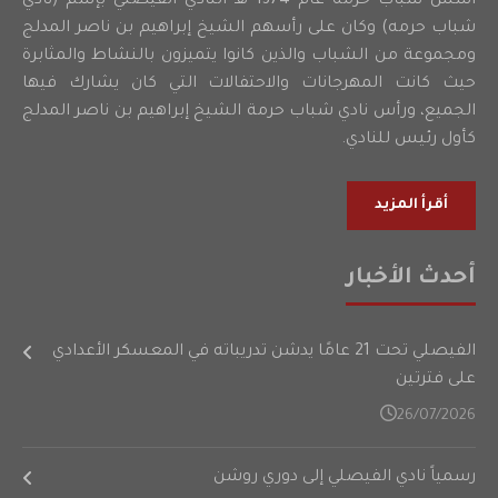
أسس شباب حرمه عام 1374 هـ النادي الفيصلي بإسم (نادي
شباب حرمه) وكان على رأسهم الشيخ إبراهيم بن ناصر المدلج
ومجموعة من الشباب والذين كانوا يتميزون بالنشاط والمثابرة
حيث كانت المهرجانات والاحتفالات التي كان يشارك فيها
الجميع، ورأس نادي شباب حرمة الشيخ إبراهيم بن ناصر المدلج
كأول رئيس للنادي.
أقرأ المزيد
أحدث الأخبار
الفيصلي تحت 21 عامًا يدشن تدريباته في المعسكر الأعدادي
على فترتين
26/07/2026
رسمياً نادي الفيصلي إلى دوري روشن