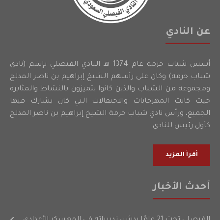
عن النادي
أسس شباب حرمه عام 1374 هـ النادي الفيصلي بإسم (نادي
شباب حرمه) وكان على رأسهم الشيخ إبراهيم بن ناصر المدلج
ومجموعة من الشباب والذين كانوا يتميزون بالنشاط والمثابرة
حيث كانت المهرجانات والاحتفالات التي كان يشارك فيها
الجميع، ورأس نادي شباب حرمة الشيخ إبراهيم بن ناصر المدلج
كأول رئيس للنادي.
أقرأ المزيد
أحدث الأخبار
الفيصلي تحت 21 عامًا يدشن تدريباته في المعسكر الأعدادي