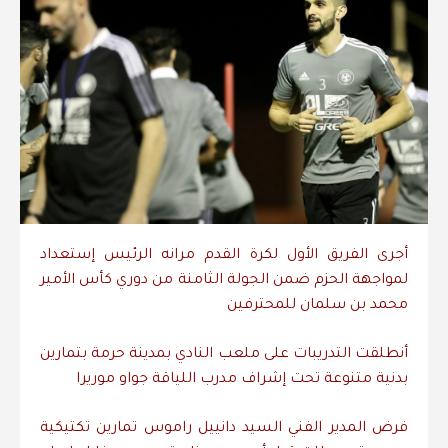
أجرى الفريق الأول لكرة القدم مرانه الرئيس إستعداد
لمواجهة الحزم ضمن الجولة الثامنة من دوري كأس الأمير
محمد بن سلمان للمحترفين
أنطلقت التدريبات على ملعب النادي بمدينة حرمة بتمارين
بدنية متنوعة تحت إشراف مدرب اللياقة جواو موريرا
فرض المدير الفني السيد دانييل راموس تمارين تكتيكية