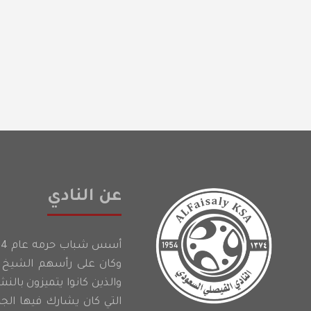
عن النادي
وكان على رأسهم الشيخ إ
والذين كانوا يتميزون بالن
التي كان يشارك فيها الج