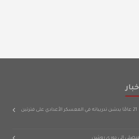
بار
رتين
لفيصلي إلى دوري روشن