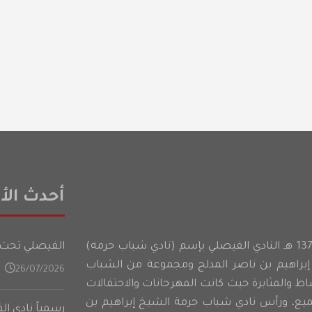
أحدث الأخ
أسس شباب حرمه عام 1374 هـ النادي الفيصلي بإسم (نادي شباب حرمه)
الفيصلي تحت 21 عامًا يدشن تدريباته في المعسكر الأعدادي على فت
براهيم بن ناصر المدلج ومجموعة من الشباب
26/07/2026
شاط والمثابرة حيث كانت المهرجانات والاحتفالات
ميع، ورأس نادي شباب حرمة الشيخ إبراهيم بن
رسمياً نادي ا