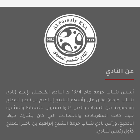
عن النادي
أسس شباب حرمه عام 1374 هـ النادي الفيصلي بإسم (نادي
شباب حرمه) وكان على رأسهم الشيخ إبراهيم بن ناصر المدلج
ومجموعة من الشباب والذين كانوا يتميزون بالنشاط والمثابرة
حيث كانت المهرجانات والاحتفالات التي كان يشارك فيها
الجميع، ورأس نادي شباب حرمة الشيخ إبراهيم بن ناصر المدلج
كأول رئيس للنادي.