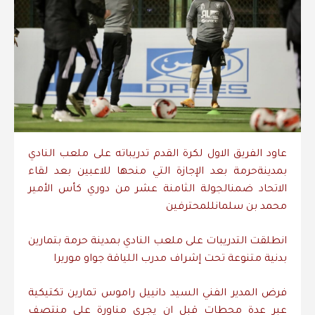
عاود
الفريق
الاول
لكرة
القدم
تدريباته
على
ملعب
النادي
بمدينة
حرمة
بعد
الإجازة
التي
منحها
للاعبين
بعد
لقاء
الاتحاد
ضمن
الجولة
الثامنة
عشر
من
دوري
كأس
الأمير
محمد
بن
سلمان
للمحترفين
انطلقت
التدريبات
على
ملعب
النادي
بمدينة
حرمة
بتمارين
بدنية
متنوعة
تحت
إشراف
مدرب
اللياقة
جواو
موريرا
فرض
المدير
الفني
السيد
دانييل
راموس
تمارين
تكتيكية
عبر
عدة
محطات
قبل
ان
يجري
مناورة
على
منتصف