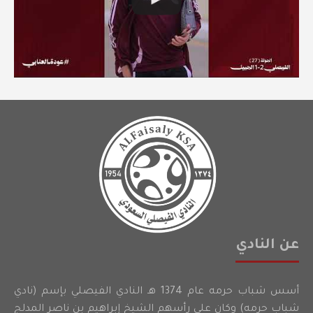
عن النادي
أسس شباب حرمه عام 1374 هـ النادي الفيصلي بإسم (نادي
شباب حرمه) وكان على رأسهم الشيخ إبراهيم بن ناصر المدلج