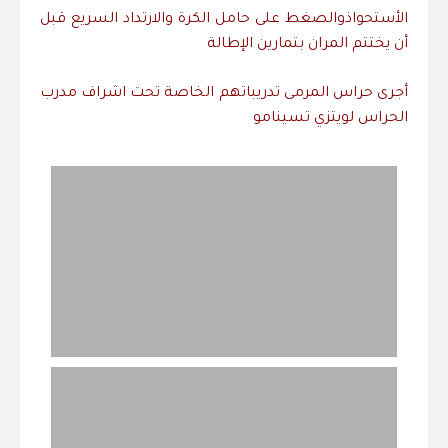
الأستحواذ
والصغط
على
حامل
الكرة
والارتداد
السريع
قبل
أن
يختتم
المران
بتمارين
الإطالة
أجرى
حراس
المرمى
تدريباتهم
الخاصة
تحت
اشراف
مدرب
الحراس
لويتزي
تسينامو