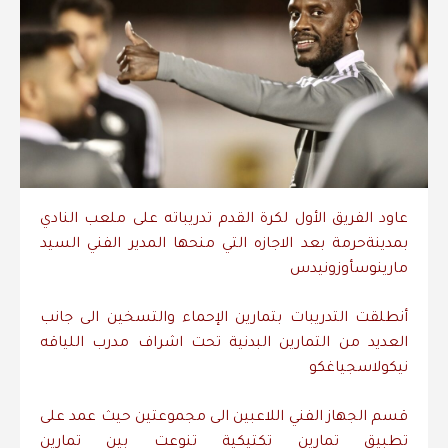
عاود
الفريق
الأول
لكرة
القدم
تدريباته
على
ملعب
النادي
بمدينة
حرمة
بعد
الاجازه
التي
منحها
المدير
الفني
السيد
مارينوس
أوزونيدس
أنطلقت
التدريبات
بتمارين
الإحماء
والتسخين
الى
جانب
العديد
من
التمارين
البدنية
تحت
اشراف
مدرب
اللياقه
نيكولاس
جياغكو
قسم
الجهاز
الفني
اللاعبين
الى
مجموعتين
حيث
عمد
على
تطبيق
تمارين
تكتيكية
تنوعت
بين
تمارين