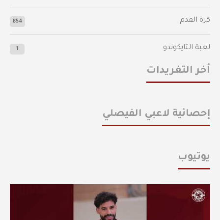
كرة القدم
854
لعبة التايكوندو
1
أخر التغريدات
إحصائية لاعبي الفيصلي
يوتيوب