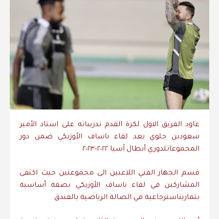
عاود
الفريق
الاول
لكرة
القدم
تدريباته
على
استاد
الأمير
سعود
بن
جلوي
بعد
لقاء
ناساف
الأوزبكي
ضمن
دور
المجموعات
لدوري
أبطال
آسيا
٢٠٢٢
–
٢٠٢٣
قسم
الجهاز
الفني
اللاعبين
الى
مجموعتين
حيث
اكتفى
المشاركين
في
لقاء
ناساف
الأوزبكي
بصفة
أساسية
بتمارين
استرجاعية
في
الصالة
الرياضية
بالفندق