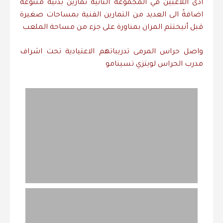
أدى
اللاعبين
في
المجموعة
الثانيه
تمارين
بدنية
متنوعة
اضافةً
الى
العديد
من
التمارين
الفنية
بمساحات
صغيرة
قبل
أن
يختتم
المران
بمناورة
على
جزء
من
مساحة
الملعب
واصل
حراس
المرمى
تدريباتهم
الاعتيادية
تحت
اشراف
مدرب
الحراس
لويتزي
تسينامو