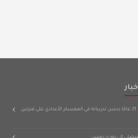
بار
رتين
لفيصلي إلى دوري روشن