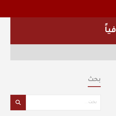
اً
بحث