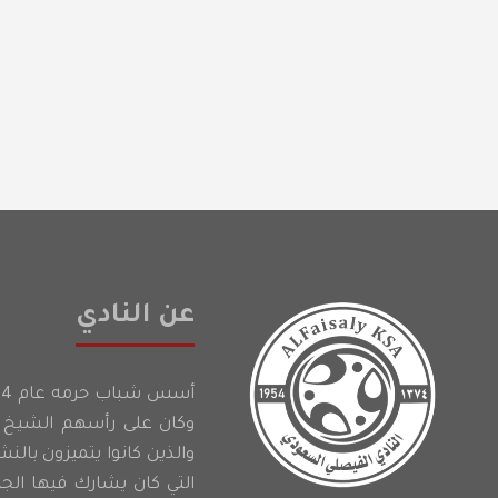
عن النادي
وكان على رأسهم الشيخ إ
والذين كانوا يتميزون بالن
التي كان يشارك فيها الج