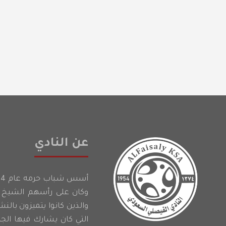
عن النادي
وكان على رأسهم الشيخ إ
والذين كانوا يتميزون بالن
التي كان يشارك فيها الج