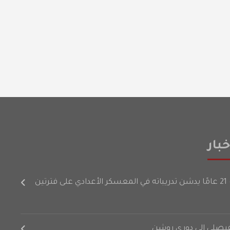
بار
رتين
لفيصلي إلى دوري روشن