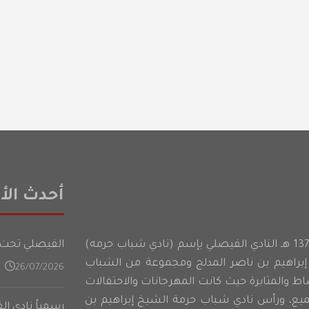
أحدث الأخ
أسس شباب حرمه عام 1374 هـ النادي الفيصلي بإسم (نادي شباب حرمه)
الفيصلي تحت 21 عامًا يدشن تدريباته في المعسكر الأعدادي على فت
براهيم بن ناصر المدلج ومجموعة من الشباب
26/07/2026
شاط والمثابرة حيث كانت المهرجانات والاحتفالات
ميع، ورأس نادي شباب حرمة الشيخ إبراهيم بن
رسمياً نادي ا